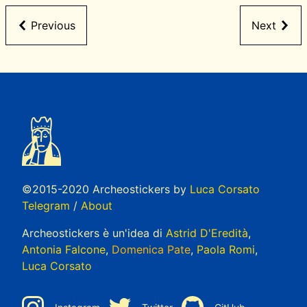
Previous
Next
©2015-2020 Archeostickers by
Luca Corsato
Telegram
/
About
Archeostickers è un'idea di
Astrid D'Eredità
,
Antonia Falcone
,
Domenica Pate
,
Paola Romi
,
Luca Corsato