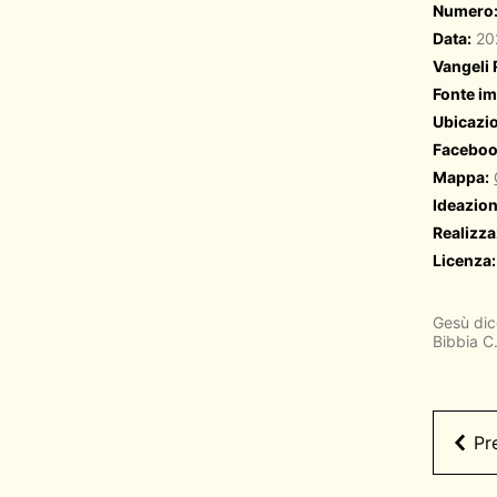
Numero
Data:
20
Vangeli
Fonte i
Ubicazi
Faceboo
Mappa:
Ideazion
Realizza
Licenza:
Gesù dic
Bibbia C.
Pr