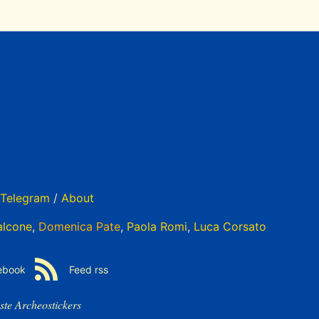
Telegram
/
About
alcone
,
Domenica Pate
,
Paola Romi
,
Luca Corsato
ebook
Feed rss
ste Archeostickers