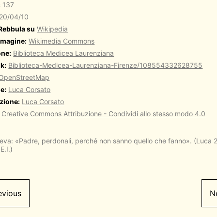
:
137
20/04/10
 Rebbula su
Wikipedia
mmagine:
Wikimedia Commons
one:
Biblioteca Medicea Laurenziana
k:
Biblioteca-Medicea-Laurenziana-Firenze/108554332628755
OpenStreetMap
e:
Luca Corsato
zione:
Luca Corsato
Creative Commons Attribuzione - Condividi allo stesso modo 4.0
eva: «Padre, perdonali, perché non sanno quello che fanno». (Luca 
E.I.)
evious
N